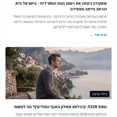
שאקירה ניצחה את רשות המס הספרדית - בישראל היא
כנראה הייתה מפסידה
פרשת המס של שאקירה הגיעה להכרעה - וההשוואה לפרשת בר רפאלי
מלמדת שיעור על תושבות מס. מדוע להערכתי בישראל התוצאה הייתה
הפוכה, ומה חשוב לדעת לפני רילוקיישן.
קרא עוד ←
גילוי מרצון
טופס 5328: קיבלתם שאלון מאגף המודיעין? מה לעשות
קיבלתם טופס 5328 מרשות המסים? למה נשלח אליכם שאלון מאגף