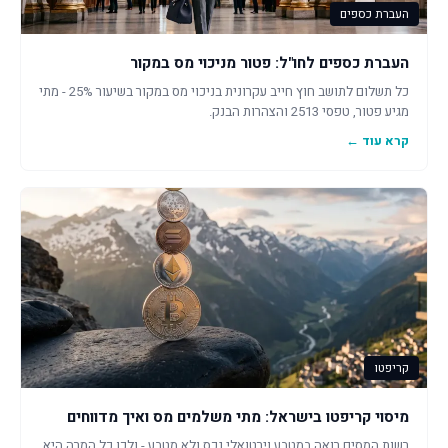
העברת כספים
העברת כספים לחו"ל: פטור מניכוי מס במקור
כל תשלום לתושב חוץ חייב עקרונית בניכוי מס במקור בשיעור 25% - מתי
מגיע פטור, טפסי 2513 והצהרות הבנק.
קרא עוד ←
קריפטו
מיסוי קריפטו בישראל: מתי משלמים מס ואיך מדווחים
רשות המסים רואה במטבע וירטואלי נכס ולא מטבע - ולכן כל המרה היא