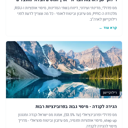
מס פדרלי, מדינתי ועירוני, דיווח בשתי המדינות, מיסוי אופציות ו-RSU,
מלכודת ה-PFIC, מס עיזבון וביטוח לאומי - כל מה שצריך לדעת לפני
רילוקיישן לארה"ב.
קרא עוד ←
רילוקיישן
הגירה לקנדה - מיסוי גבוה בפרובינציות רבות
מס פדרלי ופרובינציאלי (עד 53.5%), אמנת מס ישראל-קנדה ומנגנון
step up, מיסוי אופציות ופנסיה, מס עיזבון וביטוח סוציאלי - מדריך
מיסוי להגירה לקנדה.