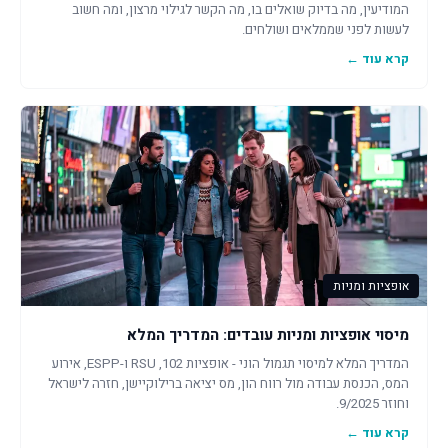
המודיעין, מה בדיוק שואלים בו, מה הקשר לגילוי מרצון, ומה חשוב
לעשות לפני שממלאים ושולחים.
קרא עוד ←
אופציות ומניות
מיסוי אופציות ומניות עובדים: המדריך המלא
המדריך המלא למיסוי תגמול הוני - אופציות 102, RSU ו-ESPP, אירוע
המס, הכנסת עבודה מול רווח הון, מס יציאה ברילוקיישן, חזרה לישראל
וחוזר 9/2025.
קרא עוד ←