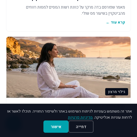
מאמר שפורסם בדה מרקר על כוונת רשות המסים למסות רווחים
מהביטקוין בשיעור מס שולי.
קרא עוד ←
גילוי מרצון
נוהל גילוי מרצון 2017, 2018
אתר זה משתמש בעוגיות לניתוח השימוש באתר ולשיפור החוויה. תוכלו לאשר או
רשות המסים פרסמה נוהל חדש ומעודכן בקשר להליך "גילוי מרצון" על
לדחות עוגיות אנליטיקה.
מדיניות פרטיות
נכסים והכנסות לא מדווחים.
דחייה
אישור
קרא עוד ←