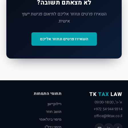
לא מצאתם תשובה?
השאירו פרטים ונחזור אליכם לתיאום פגישת ייעוץ
אישית.
השאירו פרטים ונחזור אליכם
LAW
TAX
TK
תחומי התמחות
א'-ה', 09:00-18:00
רילוקיישן
+972 54 944 9314
תושב חוזר
office@tktax.co.il
מיסוי בינלאומי
מיסוי נדל"ן