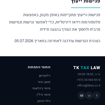
פגישות ייעוץ
פגישות הייעוץ מתקיימות באופן מקוון, באמצעות
פלטפורמות וידאו דיגיטליות, כדי לאפשר נגישות וגמישות
מרבית ולחסוך את הצורך בהגעה פיזית.
הצהרת הנגישות עודכנה לאחרונה בתאריך 05.07.2026.
LAW
TAX
TK
תחומי התמחות
א'-ה', 09:00-18:00
רילוקיישן
+972 54 944 9314
תושב חוזר
office@tktax.co.il
מיסוי בינלאומי
מיסוי נדל"ן
גילוי מרצון