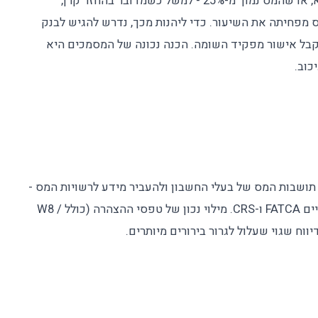
במקרים רבים ההעברה אינה חייבת בניכוי מלא, או שהמס נמוך מ-25% - למשל כשמדובר בהחזר קרן,
מפחיתה את השיעור. כדי ליהנות מכך, נדרש להגיש לבנק
2513 ו-2513/2) ולעיתים לקבל אישור מפקיד השומה. הכנה נכונה של המסמכים היא
כוב.
ת תושבות המס של בעלי החשבון ולהעביר מידע לרשויות המס -
בישראל ובעולם - במסגרת התקנים הבינלאומיים FATCA ו-CRS. מילוי נכון של טפסי ההצהרה (כולל W8 /