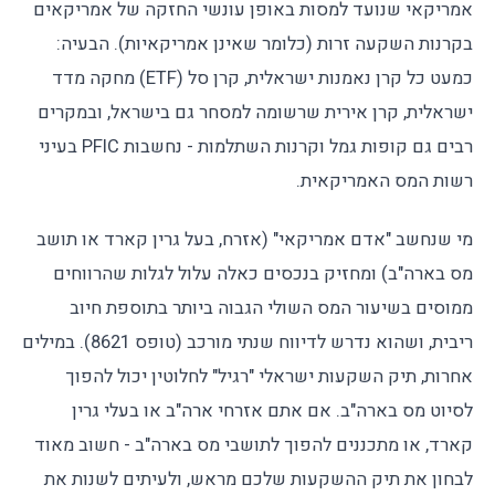
אמריקאי שנועד למסות באופן עונשי החזקה של אמריקאים
בקרנות השקעה זרות (כלומר שאינן אמריקאיות). הבעיה:
כמעט כל קרן נאמנות ישראלית, קרן סל (ETF) מחקה מדד
ישראלית, קרן אירית שרשומה למסחר גם בישראל, ובמקרים
רבים גם קופות גמל וקרנות השתלמות - נחשבות PFIC בעיני
רשות המס האמריקאית.
מי שנחשב "אדם אמריקאי" (אזרח, בעל גרין קארד או תושב
מס בארה"ב) ומחזיק בנכסים כאלה עלול לגלות שהרווחים
ממוסים בשיעור המס השולי הגבוה ביותר בתוספת חיוב
ריבית, ושהוא נדרש לדיווח שנתי מורכב (טופס 8621). במילים
אחרות, תיק השקעות ישראלי "רגיל" לחלוטין יכול להפוך
לסיוט מס בארה"ב. אם אתם אזרחי ארה"ב או בעלי גרין
קארד, או מתכננים להפוך לתושבי מס בארה"ב - חשוב מאוד
לבחון את תיק ההשקעות שלכם מראש, ולעיתים לשנות את