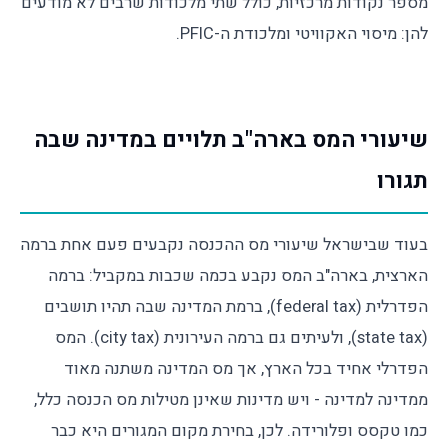
מספר נקודות מרכזיות, כולל שתי מלכודות שרבים לא מודעים
להן: מיסוי האקוויטי ומלכודת ה-PFIC.
שיעורי המס בארה"ב תלויים במדינה שבה
תגורו
בעוד שבישראל שיעורי מס ההכנסה נקבעים פעם אחת ברמה
הארצית, בארה"ב המס נקבע בכמה שכבות במקביל: ברמה
הפדרלית (federal tax), ברמת המדינה שבה תהיו תושבים
(state tax), ולעיתים גם ברמה העירונית (city tax). המס
הפדרלי אחיד בכל הארץ, אך מס המדינה משתנה מאוד
ממדינה למדינה - ויש מדינות שאינן מטילות מס הכנסה כלל,
כמו טקסס ופלורידה. לכן, בחירת מקום המגורים היא כבר