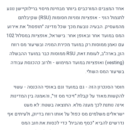
אחד המצבים המורכבים ביותר מבחינת מיסוי ברילוקיישן נוגע
לתגמול הוני - אופציות ומניות חסומות (RSU) שקיבלתם
מהמעסיק. הבעיה נובעת מכך שכל מדינה "תופסת" את אירוע
המס במועד אחר ובאופן אחר: בישראל, אופציות במסלול 102
עם נאמן ממוסות רק במועד מכירת המניה ובשיעור מס רווח
הון; בארה"ב, לעומת זאת, RSU ממוסות כבר במועד ההבשלה
(vesting) ואופציות במועד המימוש - ולרוב כהכנסת עבודה
בשיעור המס השולי.
חוסר הסנכרון הזה - גם במועד וגם באופי ההכנסה - עשוי
להקשות מאוד על קבלת "זיכוי מס זר", והאמנה בין המדינות
אינה נותנת לכך מענה מלא. התוצאה בשטח: לא מעט
ישראלים משלמים מס כפול על אותו רווח בדיוק, ולעיתים אף
נדרשים להביא "כסף מהבית" כדי לכסות את חוב המס