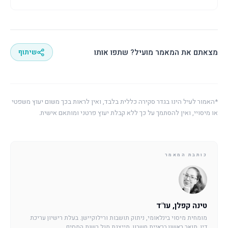
מצאתם את המאמר מועיל? שתפו אותו
שיתוף
*האמור לעיל הינו בגדר סקירה כללית בלבד, ואין לראות בכך משום יעוץ משפטי
או מיסויי, ואין להסתמך על כך ללא קבלת יעוץ פרטני ומותאם אישית.
כותבת המאמר
טינה קפלן, עו"ד
מומחית מיסוי בינלאומי, ניתוק תושבות ורילוקיישן. בעלת רישיון עריכת
דין, תואר ראשון בראיית חשבון, מייצגת מול רשות המסים.