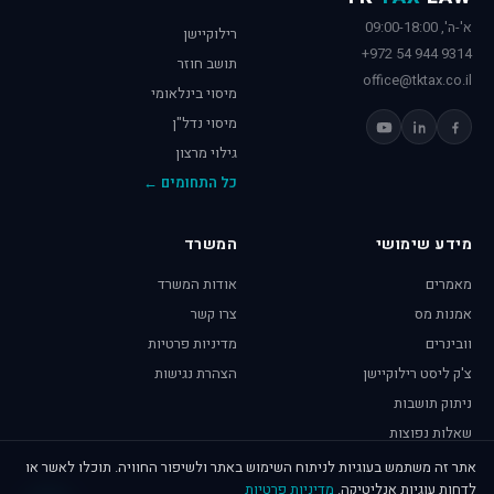
א'-ה', 09:00-18:00
רילוקיישן
+972 54 944 9314
תושב חוזר
office@tktax.co.il
מיסוי בינלאומי
מיסוי נדל"ן
גילוי מרצון
כל התחומים ←
מידע שימושי
המשרד
מאמרים
אודות המשרד
אמנות מס
צרו קשר
וובינרים
מדיניות פרטיות
צ'ק ליסט רילוקיישן
הצהרת נגישות
ניתוק תושבות
שאלות נפוצות
אתר זה משתמש בעוגיות לניתוח השימוש באתר ולשיפור החוויה. תוכלו לאשר או
לדחות עוגיות אנליטיקה.
מדיניות פרטיות