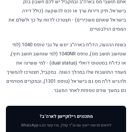
אתם תושבי מס בארה"ב ובמקביל יש לכם חשבון בנק
בישראל, תיק ניירות ערך או נכס להשקעה (כולל דירה
בישראל שאתם משכירים) - תצטרכו לדווח על כך ולשלם את
המסים הרלבנטיים.
בשנת ההגעה, הדו"ח בארה"ב יוגש על גבי טופס 1040 (למי
שנחשב תושב מס), טופס 1040NR (למי שנחשב תושב חוץ),
או כדו"ח בסטטוס דואלי (dual status) - למי ששינה את
מעמד התושבות שלו במהלך השנה. במקביל, תצטרכו להמשיך
ולהגיש דו"ח מס גם בישראל (טופס 1301), ובמקרים מסוימים
גם במשך שנים נוספות לאחר המעבר.
מתכננים רילוקיישן לארה"ב?
לתאום פגישת ייעוץ עם עו"ד קפלן, צרו קשר גם ב-WhatsApp