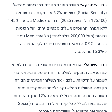
בצד האמריקאי:
משכר העובד מנוכים דמי ביטוח סוציאל
(Social Security) בשיעור 6.2% עד תקרת שכר שנתית
(176,100 דולר בשנת 2025), ודמי Medicare בשיעור 1.45%
ללא תקרה. המעסיק משלים סכומים זהים, ועל הכנסות
גבוהות (מעל 200,000 דולר ליחיד) חל Medicare נוסף
בשיעור 0.9%. עצמאים נושאים בשני חלקי ההפרשה -
כ-15.3% מההכנסה.
בצד הישראלי:
אם אתם מוגדרים תושבים בביטוח הלאומי,
עם העזיבה תתבקשו לשלם מדי חודש סכום מינימלי כדי
לשמור על הזכויות שלכם - אך תשלומי המינימום הם רק
מקדמה. התשלום המלא נקבע לאחר שמתקבלים נתוני
השומה ממס הכנסה, ויכול להגיע עד 12% מסך ההכנסות
שלכם בארה"ב, ללא כל קיזוז מול דמי הביטוח (Social
Security, Medicare) ששילמתם בארה"ב.