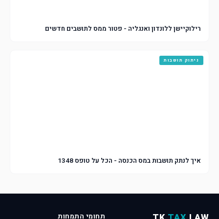
רילוקיישן ללונדון ואנגליה - פטור ממס לתושבים חדשים
ניתוק תושבות
איך לנתק תושבות במס הכנסה - הכל על טופס 1348
LAW
TAX
TK
תחומי התמחות