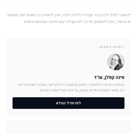
*האמור לעיל הינו בגדר סקירה כללית בלבד, ואין לראות בכך משום יעוץ משפטי
או מיסויי, ואין להסתמך על כך ללא קבלת יעוץ פרטני ומותאם אישית.
כותבת המאמר
טינה קפלן, עו"ד
מומחית מיסוי בינלאומי, ניתוק תושבות ורילוקיישן. בעלת רישיון עריכת
דין, תואר ראשון בראיית חשבון, מייצגת מול רשות המסים.
לפרופיל המלא