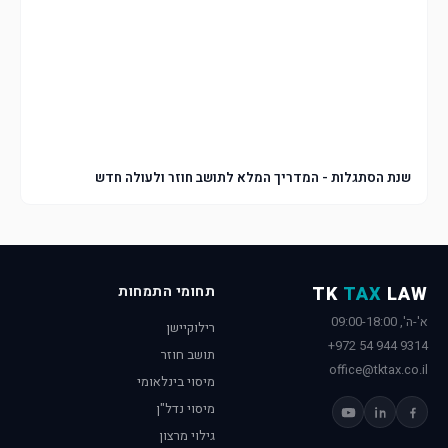
שנת הסתגלות - המדריך המלא לתושב חוזר ולעולה חדש
LAW
TAX
TK
תחומי התמחות
א'-ה', 09:00-18:00
רילוקיישן
+972 54 944 9314
תושב חוזר
office@tktax.co.il
מיסוי בינלאומי
מיסוי נדל"ן
גילוי מרצון