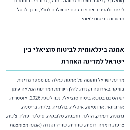
(שאלון לקביעת תושבות לשוהה בחו"ל), לשכנע בכוונתכם
לעזוב ולהעביר את מרכז החיים שלכם לחו"ל, ובכך לבטל
תושבות בביטוח לאומי.
אמנה בינלאומית לביטוח סוציאלי בין
ישראל למדינה האחרת
מדינת ישראל חתומה על אמנות כאלה עם מספר מדינות,
בעיקר באירופה וקנדה. להלן רשימת המדינות המלאה עימן
יש הסכם בנושא ביטוח סוציאלי, נכון לשנת 2026: אוסטריה,
אורוגוואי, ארגנטינה, איטליה, בולגריה, בלגיה, בריטניה,
גרמניה, דנמרק, הולנד, נורבגיה, סלובקיה, פינלנד, פולין, צ'כיה,
צרפת, רומניה, רוסיה, שוודיה, שוויץ וקנדה (אמנה מצומצמת