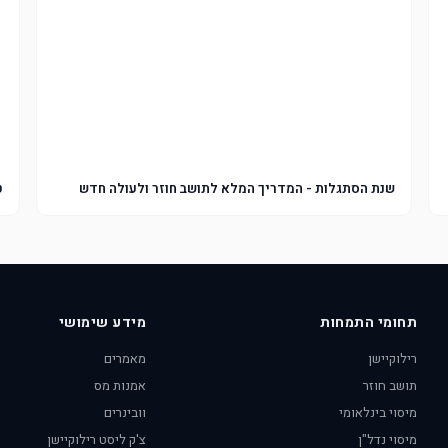
שנת הסתגלות - המדריך המלא לתושב חוזר ולעולה חדש
ט
תחומי התמחות
מידע שימושי
רילוקיישן
מאמרים
תושב חוזר
אמנות מס
מיסוי בינלאומי
וובינרים
מיסוי נדל"ן
צ'ק ליסט רילוקיישן