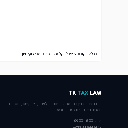
בגלל הקורונה: יש להקל על השבים מרילוקיישן
TK
TAX
LAW
משרד עריכת דין המתמחה במיסוי בינלאומי, רילוקיישן, תושבים
חוזרים ומשקיעים זרים בישראל.
א'-ה', 09:00-18:00
+972 54 944 9314