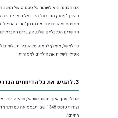
אם הכוונה היא לשמור על סטטוס של תושב חו
תהליך "ניתוק תושבות" מישראל ודאי יודע במ
מסוימת ומהווים יחד את מבחן "מרכז החיים" 
הקשרים הכלכליים שלנו, הקשרים החברתיים שלנ
כך למשל, מומלץ להמנע מלהעביר תשלומים לב
אפילו לשלוח את הילדים למסגרות.
3. להגיש את כל הדיווחים הנדרשים על פי חוק
אם לדעתך אינך תושב ישראל, שהייה בישראל
וצירוף טופס 1348 שבו תבסס את
החיים".