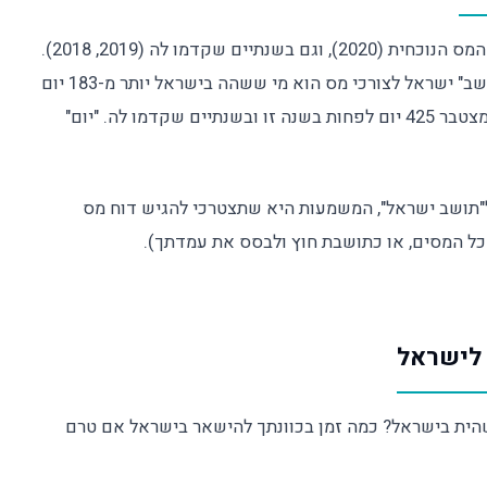
לספור כמה ימים בדיוק שהית בישראל בשנת המס הנוכחית (2020), וגם בשנתיים שקדמו לה (2019, 2018).
בחוק קיימת חזקה, שניתנת לסתירה, לפיה "תושב" ישראל לצורכי מס הוא מי ששהה בישראל יותר מ-183 יום
בשנה, או מי ששהה בישראל 30 יום בשנה, ובמצטבר 425 יום לפחות בשנה זו ובשנתיים שקדמו לה. "יום"
"תושב ישראל", המשמעות היא שתצטרכי להגיש דוח מס
כל המסים, או כתושבת חוץ ולבסס את עמדתך).
שהית בישראל? כמה זמן בכוונתך להישאר בישראל אם טרם