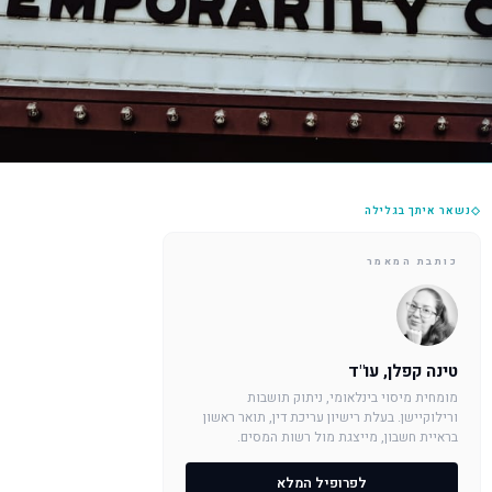
◇
נשאר איתך בגלילה
כותבת המאמר
טינה קפלן, עו"ד
מומחית מיסוי בינלאומי, ניתוק תושבות
ורילוקיישן. בעלת רישיון עריכת דין, תואר ראשון
בראיית חשבון, מייצגת מול רשות המסים.
לפרופיל המלא