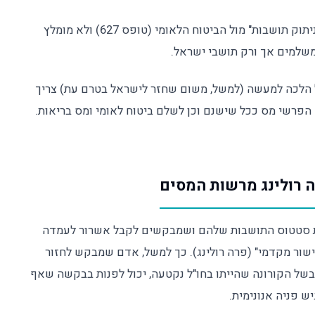
במקרה כזה חשוב להקפיד גם על מילוי דוח "ניתוק תושבות" מול הביטוח הלאומי (טופס 627) ולא מומלץ
משלמים אך ורק תושבי ישראל.
 הלכה למעשה (למשל, משום שחזר לישראל בטרם עת) צריך
פרשי מס ככל שישנם וכן לשלם ביטוח לאומי ומס בריאות.
ת סטטוס התושבות שלהם ושמבקשים לקבל אשרור לעמדה
שור מקדמי" (פרה רולינג). כך למשל, אדם שמבקש לחזור
בשל הקורונה שהייתו בחו"ל נקטעה, יכול לפנות בבקשה שאף
יש פניה אנונימית.