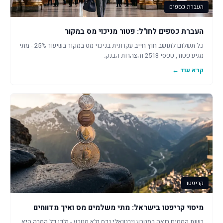
העברת כספים
העברת כספים לחו"ל: פטור מניכוי מס במקור
כל תשלום לתושב חוץ חייב עקרונית בניכוי מס במקור בשיעור 25% - מתי
מגיע פטור, טפסי 2513 והצהרות הבנק.
קרא עוד ←
קריפטו
מיסוי קריפטו בישראל: מתי משלמים מס ואיך מדווחים
רשות המסים רואה במטבע וירטואלי נכס ולא מטבע - ולכן כל המרה היא