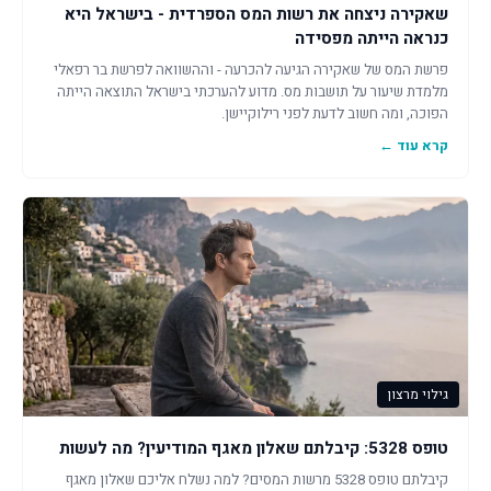
שאקירה ניצחה את רשות המס הספרדית - בישראל היא
כנראה הייתה מפסידה
פרשת המס של שאקירה הגיעה להכרעה - וההשוואה לפרשת בר רפאלי
מלמדת שיעור על תושבות מס. מדוע להערכתי בישראל התוצאה הייתה
הפוכה, ומה חשוב לדעת לפני רילוקיישן.
קרא עוד ←
גילוי מרצון
טופס 5328: קיבלתם שאלון מאגף המודיעין? מה לעשות
קיבלתם טופס 5328 מרשות המסים? למה נשלח אליכם שאלון מאגף