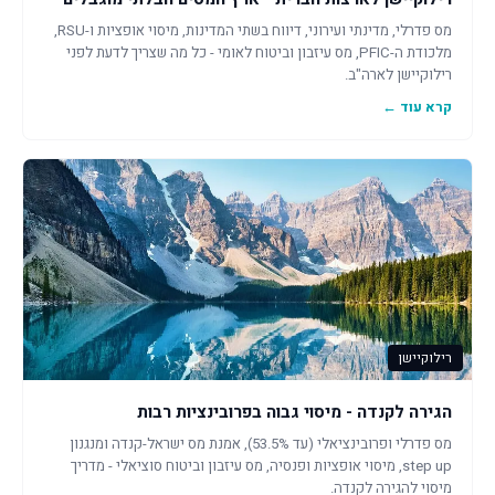
מס פדרלי, מדינתי ועירוני, דיווח בשתי המדינות, מיסוי אופציות ו-RSU,
מלכודת ה-PFIC, מס עיזבון וביטוח לאומי - כל מה שצריך לדעת לפני
רילוקיישן לארה"ב.
קרא עוד ←
רילוקיישן
הגירה לקנדה - מיסוי גבוה בפרובינציות רבות
מס פדרלי ופרובינציאלי (עד 53.5%), אמנת מס ישראל-קנדה ומנגנון
step up, מיסוי אופציות ופנסיה, מס עיזבון וביטוח סוציאלי - מדריך
מיסוי להגירה לקנדה.