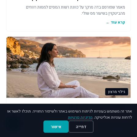
מאמר שפורסם בדה מרקר על כוונת רשות המסים למסות רווחים
מהביטקוין בשיעור מס שולי.
קרא עוד ←
גילוי מרצון
נוהל גילוי מרצון 2017, 2018
אתר זה משתמש בעוגיות לניתוח השימוש באתר ולשיפור החוויה. תוכלו לאשר או
רשות המסים פרסמה נוהל חדש ומעודכן בקשר להליך "גילוי מרצון" על
לדחות עוגיות אנליטיקה.
מדיניות פרטיות
נכסים והכנסות לא מדווחים.
דחייה
אישור
קרא עוד ←