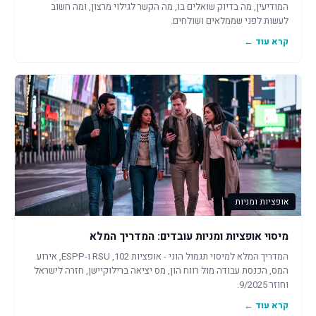
המודיעין, מה בדיוק שואלים בו, מה הקשר לגילוי מרצון, ומה חשוב
לעשות לפני שממלאים ושולחים.
קרא עוד ←
אופציות ומניות
מיסוי אופציות ומניות עובדים: המדריך המלא
המדריך המלא למיסוי תגמול הוני - אופציות 102, RSU ו-ESPP, אירוע
המס, הכנסת עבודה מול רווח הון, מס יציאה ברילוקיישן, חזרה לישראל
וחוזר 9/2025.
קרא עוד ←