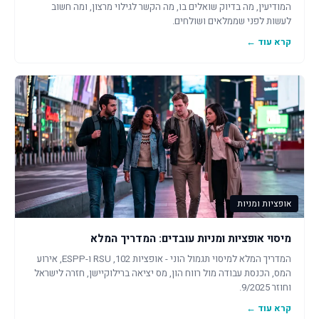
המודיעין, מה בדיוק שואלים בו, מה הקשר לגילוי מרצון, ומה חשוב
לעשות לפני שממלאים ושולחים.
קרא עוד ←
אופציות ומניות
מיסוי אופציות ומניות עובדים: המדריך המלא
המדריך המלא למיסוי תגמול הוני - אופציות 102, RSU ו-ESPP, אירוע
המס, הכנסת עבודה מול רווח הון, מס יציאה ברילוקיישן, חזרה לישראל
וחוזר 9/2025.
קרא עוד ←