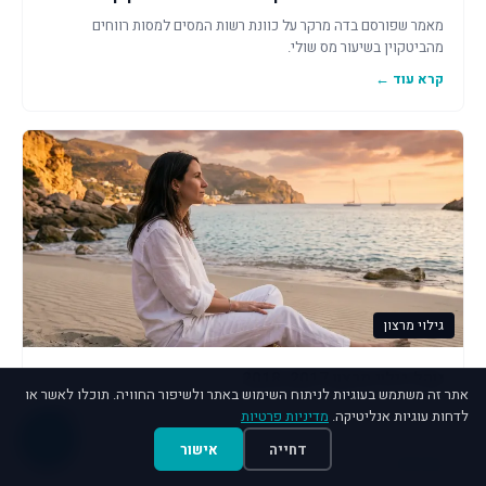
מאמר שפורסם בדה מרקר על כוונת רשות המסים למסות רווחים
מהביטקוין בשיעור מס שולי.
קרא עוד ←
גילוי מרצון
נוהל גילוי מרצון 2017, 2018
אתר זה משתמש בעוגיות לניתוח השימוש באתר ולשיפור החוויה. תוכלו לאשר או
רשות המסים פרסמה נוהל חדש ומעודכן בקשר להליך "גילוי מרצון" על
לדחות עוגיות אנליטיקה.
מדיניות פרטיות
נכסים והכנסות לא מדווחים.
דחייה
אישור
קרא עוד ←