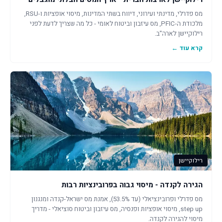
מס פדרלי, מדינתי ועירוני, דיווח בשתי המדינות, מיסוי אופציות ו-RSU,
מלכודת ה-PFIC, מס עיזבון וביטוח לאומי - כל מה שצריך לדעת לפני
רילוקיישן לארה"ב.
קרא עוד ←
רילוקיישן
הגירה לקנדה - מיסוי גבוה בפרובינציות רבות
מס פדרלי ופרובינציאלי (עד 53.5%), אמנת מס ישראל-קנדה ומנגנון
step up, מיסוי אופציות ופנסיה, מס עיזבון וביטוח סוציאלי - מדריך
מיסוי להגירה לקנדה.