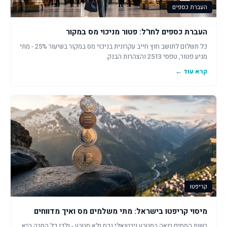
העברת כספים
העברת כספים לחו"ל: פטור מניכוי מס במקור
כל תשלום לתושב חוץ חייב עקרונית בניכוי מס במקור בשיעור 25% - מתי
מגיע פטור, טפסי 2513 והצהרות הבנק.
קרא עוד ←
קריפטו
מיסוי קריפטו בישראל: מתי משלמים מס ואיך מדווחים
רשות המסים רואה במטבע וירטואלי נכס ולא מטבע - ולכן כל המרה היא