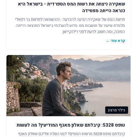
שאקירה ניצחה את רשות המס הספרדית - בישראל היא
כנראה הייתה מפסידה
פרשת המס של שאקירה הגיעה להכרעה - וההשוואה לפרשת בר רפאלי
מלמדת שיעור על תושבות מס. מדוע להערכתי בישראל התוצאה הייתה
הפוכה, ומה חשוב לדעת לפני רילוקיישן.
קרא עוד ←
גילוי מרצון
טופס 5328: קיבלתם שאלון מאגף המודיעין? מה לעשות
קיבלתם טופס 5328 מרשות המסים? למה נשלח אליכם שאלון מאגף